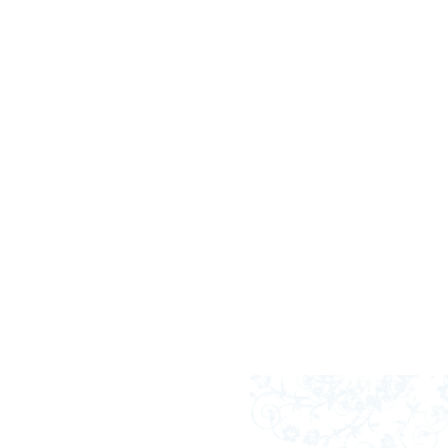
 score wijst op kwaliteit.
 te zijn.