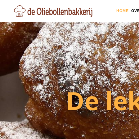
HOME
OV
De le