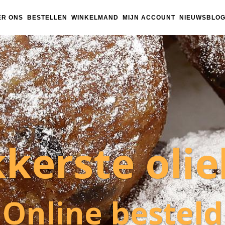
ER ONS
BESTELLEN
WINKELMAND
MIJN ACCOUNT
NIEUWSBLO
kkerste olie
Online besteld