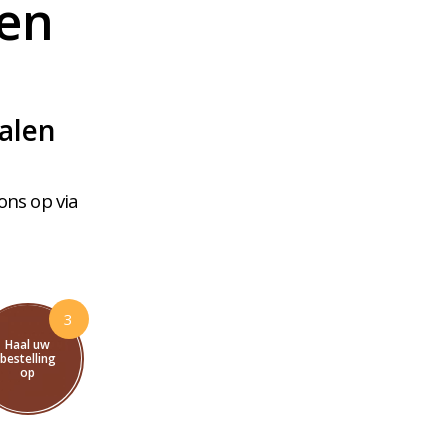
len
alen
ons op via
3
Haal uw
bestelling
op