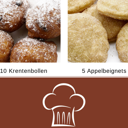
10 Krentenbollen
5 Appelbeignets
€
15,00
€
13,75