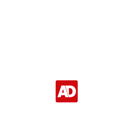
p hoog niveau, zijn permanent hoge
Hier wordt een mens vrolijk van.
 oliebollen zoals oliebollen behoren
Geweldige prestatie !