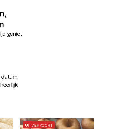
n,
en
ijd geniet
l datum.
eerlijk!