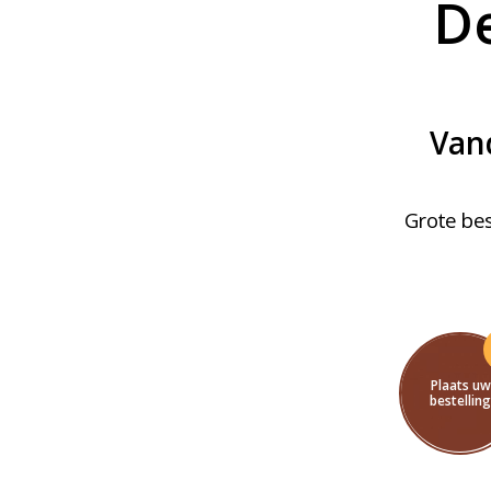
De
Vand
Grote bes
Plaats uw
bestellin